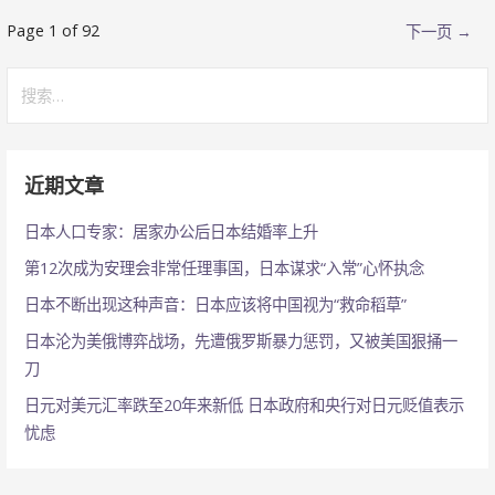
文
Page 1 of 92
下一页 →
章
搜
索：
navigation
近期文章
日本人口专家：居家办公后日本结婚率上升
第12次成为安理会非常任理事国，日本谋求“入常”心怀执念
日本不断出现这种声音：日本应该将中国视为“救命稻草”
日本沦为美俄博弈战场，先遭俄罗斯暴力惩罚，又被美国狠捅一
刀
日元对美元汇率跌至20年来新低 日本政府和央行对日元贬值表示
忧虑