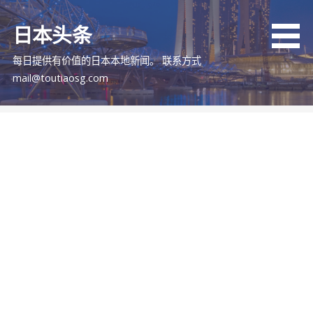
跳
至
日本头条
内
容
每日提供有价值的日本本地新闻。 联系方式
mail@toutiaosg.com