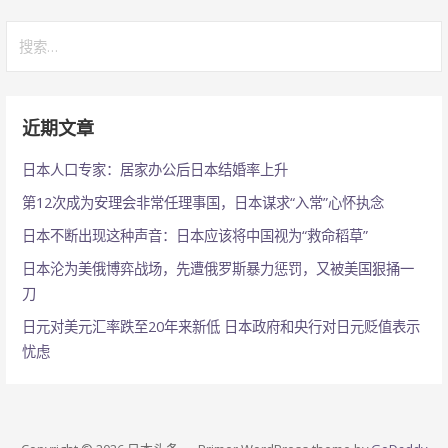
章
搜
索：
navigation
近期文章
日本人口专家：居家办公后日本结婚率上升
第12次成为安理会非常任理事国，日本谋求“入常”心怀执念
日本不断出现这种声音：日本应该将中国视为“救命稻草”
日本沦为美俄博弈战场，先遭俄罗斯暴力惩罚，又被美国狠捅一
刀
日元对美元汇率跌至20年来新低 日本政府和央行对日元贬值表示
忧虑