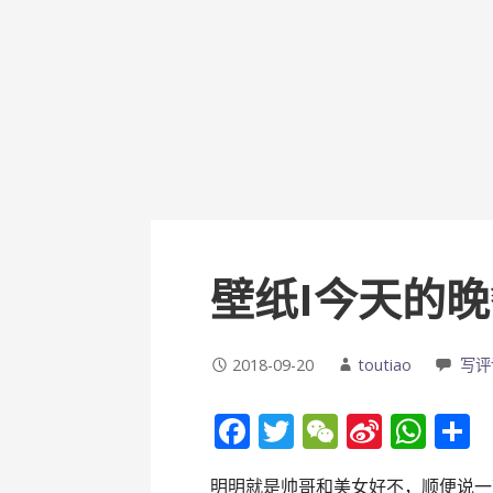
壁纸I今天的
2018-09-20
toutiao
写评
F
T
W
Si
W
ac
w
e
n
h
明明就是帅哥和美女好不，顺便说一