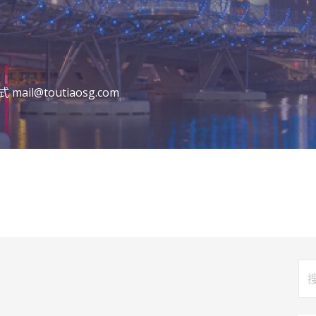
l@toutiaosg.com
搜
索