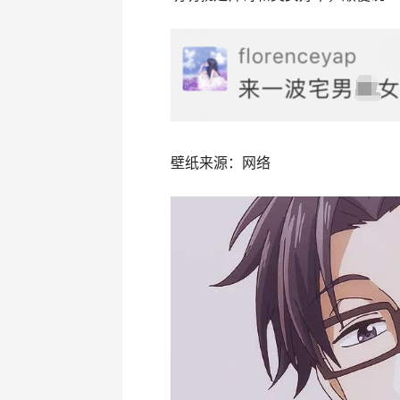
e
itt
C
a
at
b
er
h
W
s
o
at
ei
A
o
b
p
k
o
p
壁纸来源：网络