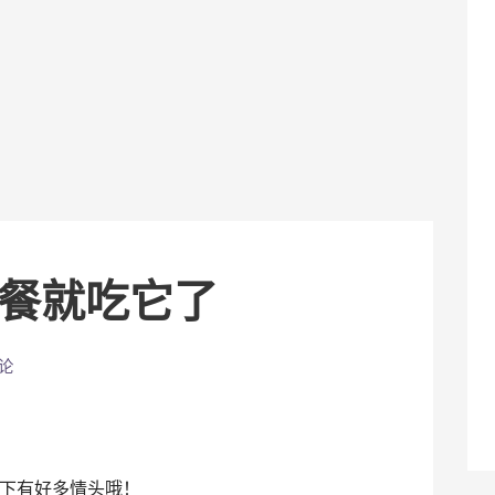
晚餐就吃它了
论
分
享
下有好多情头哦！