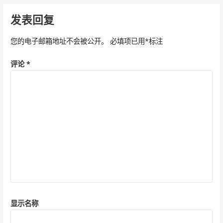
o
b
p
章
k
o
p
发表回复
导
航
您的电子邮箱地址不会被公开。
必填项已用
*
标注
评论
*
显示名称