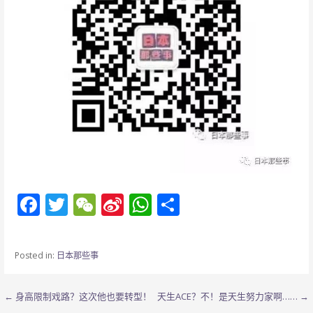
F
T
W
Si
W
分
ac
w
e
n
h
享
e
itt
C
a
at
Posted in:
日本那些事
b
er
h
W
s
o
at
ei
A
文
← 身高限制戏路？这次他也要转型！
天生ACE？不！是天生努力家啊…… →