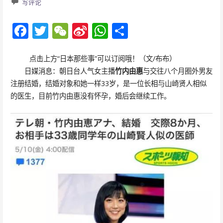
写评论
F
T
W
Si
W
分
ac
w
e
n
h
享
e
itt
C
a
at
点击上方“日本那些事”可以订阅哦！（文/布布）
日媒消息：朝日台人气女主播
竹内由惠
与交往八个月圈外男友
b
er
h
W
s
注册结婚，结婚对象和她一样33岁，是一位长相与山崎贤人相似
o
at
ei
A
的医生，目前竹内由惠没有怀孕，婚后会继续工作。
o
b
p
k
o
p