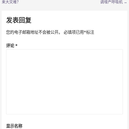
o
b
p
来大灾难？
调增产呼吸机 →
章
k
o
p
导
发表回复
航
您的电子邮箱地址不会被公开。
必填项已用
*
标注
评论
*
显示名称