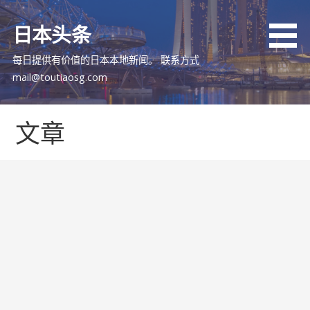
跳
至
日本头条
内
容
每日提供有价值的日本本地新闻。 联系方式
mail@toutiaosg.com
文章