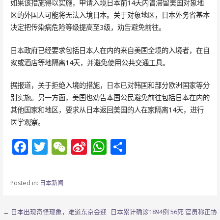
如果该措施得以实施，申请入境日本前14天内曾滞留美国对象地
区的外国人可能将无法入境日本。关于对象地区，日本外务省基本
决定把传染病危险等级提高至3级，劝告避免前往。
日本政府已经要求包括日本人在内的来自美国全境的入境者，在自
家或酒店等地隔离14天，并避免使用公共交通工具。
据报道，关于拒绝入境的措施，日本已对韩国和部分欧洲国家等分
别实施。另一方面，美国也劝告本国公民避免前往包括日本在内的
其他国家和地区，要求从日本返回美国的人在家隔离14天，进行
医学观察。
F
T
W
Si
W
分
ac
w
e
n
h
享
e
itt
C
a
at
Posted in:
日本新闻
b
er
h
W
s
o
at
ei
A
文
← 日本出现奇怪现象，难道东京会迎
日本累计确诊1894例 56死 官员称正协