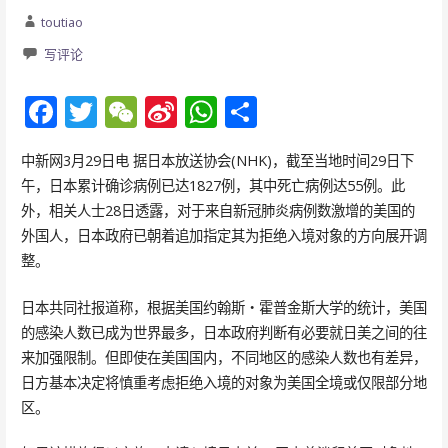
toutiao
写评论
F
T
W
Si
W
分
ac
w
e
n
h
享
中新网3月29日电 据日本放送协会(NHK)，截至当地时间29日下
e
itt
C
a
at
午，日本累计确诊病例已达1827例，其中死亡病例达55例。此
b
er
h
W
s
外，相关人士28日透露，对于来自新冠肺炎病例数激增的美国的
o
at
ei
A
外国人，日本政府已朝着追加指定其为拒绝入境对象的方向展开调
o
b
p
整。
k
o
p
日本共同社报道称，根据美国约翰斯・霍普金斯大学的统计，美国
的感染人数已成为世界最多，日本政府判断有必要就日美之间的往
来加强限制。但即使在美国国内，不同地区的感染人数也有差异，
日方基本决定将慎重考虑拒绝入境的对象为美国全境或仅限部分地
区。