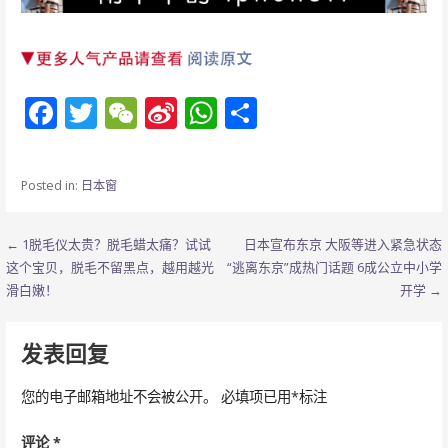
F
T
W
Si
W
分
ac
w
e
n
h
享
e
itt
C
a
at
Posted in:
日本窗
b
er
h
W
s
o
at
ei
A
文
← 1脱毛仪太贵？脱毛蜡太痛？试试
日本宣布东京 大阪等进入紧急状态
o
b
p
这个宝贝，脱毛不留黑点，越用越光
“逃离东京”成热门话题 6成公立中小学
章
滑白嫩！
开学 →
k
o
p
导
发表回复
航
您的电子邮箱地址不会被公开。
必填项已用
*
标注
评论
*