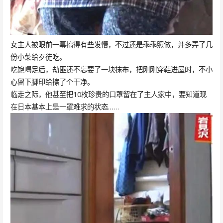
女主人被眼前一幕搞得有些发懵，不过还是乖乖照做，并多弄了几
份小菜给歹徒吃。
吃饱喝足后，劫匪还不忘要了一块抹布，把刚刚穿鞋进屋时，不小
心留下脚印给擦了个干净。
临走之际，他甚至把10枚珍贵的口罩留在了主人家中，要知道现
在日本基本上是一罩难求的状态……