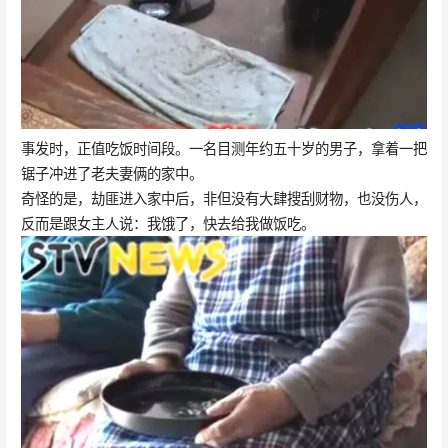
事发时，正值吃饭时间段。一名目测年约五十岁的男子，拿着一把
锯子冲进了老夫妻俩的家中。
奇怪的是，劫匪进入家中后，非但没有大肆搜刮财物，也没伤人，
反而是跟女主人说：我饿了，快去给我做饭吃。