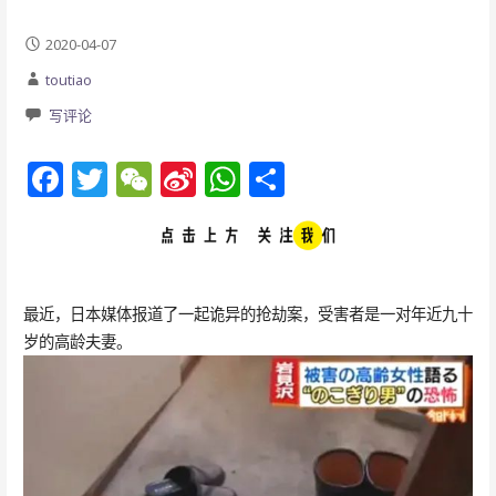
2020-04-07
toutiao
写评论
F
T
W
Si
W
分
ac
w
e
n
h
享
e
itt
C
a
at
b
er
h
W
s
o
at
ei
A
最近，日本媒体报道了一起诡异的抢劫案，受害者是一对年近九十
岁的高龄夫妻。
o
b
p
k
o
p