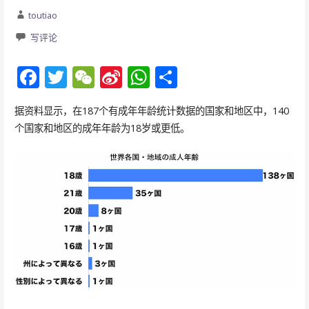
toutiao
写评论
F
T
W
Si
W
分
ac
w
e
n
h
享
据资料显示，在187个有成年年龄统计数据的国家和地区中，140
e
itt
C
a
at
个国家和地区的成年年龄为18岁或更低。
b
er
h
W
s
o
at
ei
A
o
b
p
k
o
p