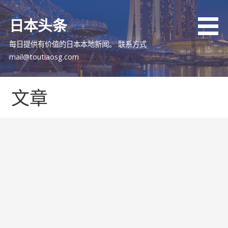
跳
至
日本头条
内
容
每日提供有价值的日本本地新闻。 联系方式
mail@toutiaosg.com
文章