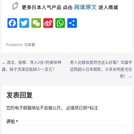
F
T
W
Si
W
分
ac
w
e
n
h
享
e
itt
C
a
at
Posted in:
日本窗
b
er
h
W
s
o
at
ei
A
文
← 清洁、按摩、导入3合1的美体神
男人化眼妆居然也这么好看？华晨宇
o
b
p
器，妹子洗澡怎能缺少一支它？
这款超火日本眼影，众多女明星也在
章
用！ →
k
o
p
导
发表回复
航
您的电子邮箱地址不会被公开。
必填项已用
*
标注
评论
*