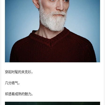
穿起时髦的夹克衫，
几分痞气，
却透着成熟的魅力。