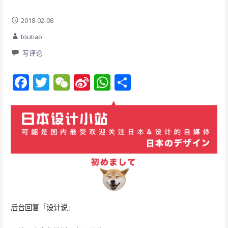
2018-02-08
toutiao
写评论
F
T
W
Si
W
分
ac
w
e
n
h
享
e
itt
C
a
at
b
er
h
W
s
o
at
ei
A
o
b
p
k
o
p
后台回复「设计说」