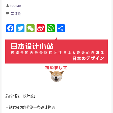
toutiao
写评论
F
T
W
Si
W
分
ac
w
e
n
h
享
e
itt
C
a
at
b
er
h
W
s
o
at
ei
A
o
b
p
k
o
p
后台回复「设计说」
日站君会为您推送一条设计物语