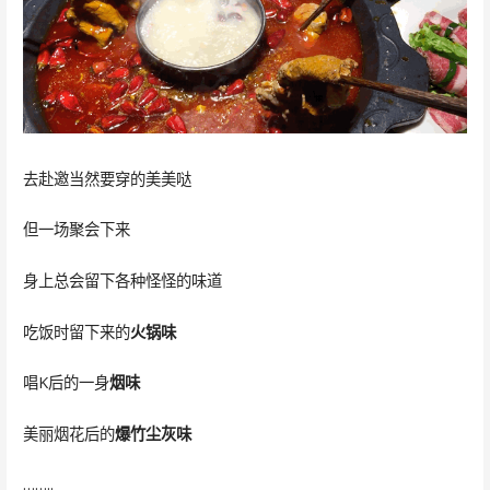
去赴邀当然要穿的美美哒
但一场聚会下来
身上总会留下各种怪怪的味道
吃饭时留下来的
火锅味
唱K后的一身
烟味
美丽烟花后的
爆竹尘灰味
……..