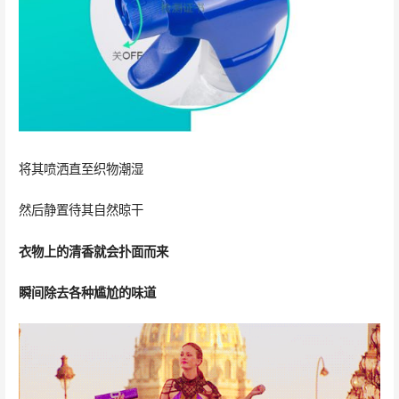
将其喷洒直至织物潮湿
然后静置待其自然晾干
衣物上的清香就会扑面而来
瞬间除去各种尴尬的味道