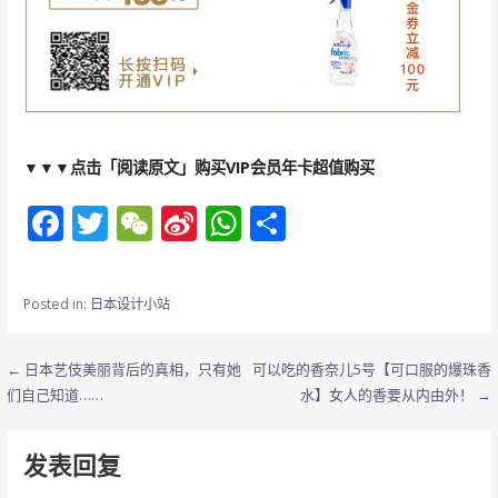
▼▼▼
点击
「阅读原文」
购买
VIP会员年卡
超值
购买
F
T
W
Si
W
分
ac
w
e
n
h
享
e
itt
C
a
at
Posted in:
日本设计小站
b
er
h
W
s
o
at
ei
A
文
← 日本艺伎美丽背后的真相，只有她
可以吃的香奈儿5号【可口服的爆珠香
o
b
p
们自己知道……
水】女人的香要从内由外！ →
章
k
o
p
导
发表回复
航