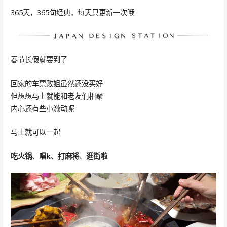
365天，365句经典，每天只更新一次哦
春节长假就要到了
回家的车票败姐虽然还没买好
但想想马上就能和老友们相聚
内心还有些小激动呢
马上就可以一起
吃
火锅
、
唱k
、
打麻将
、
逛街啦