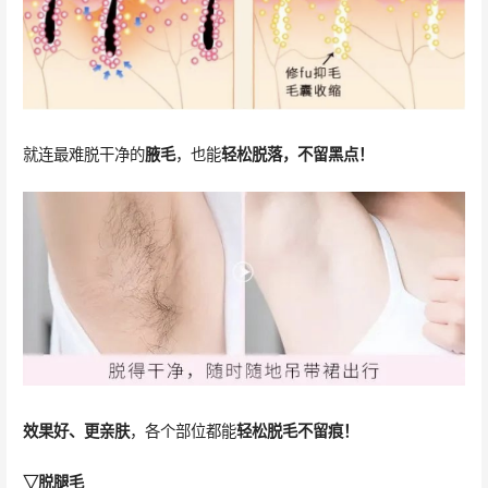
就连最难脱干净的
腋毛
，也能
轻松脱落，不留黑点！
效果好、更亲肤
，各个部位都能
轻松脱毛不留痕！
▽脱腿毛