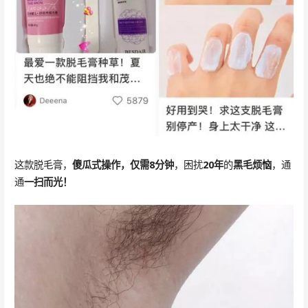
这款脱毛膏，
傻瓜式操作，仅需8分钟
，困扰
20年
的
黑毛烦恼
，通
通
一扫而光！