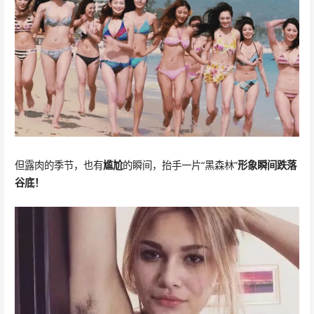
但露肉的季节，也有
尴尬
的瞬间，抬手一片“黑森林”
形象瞬间跌落
谷底！