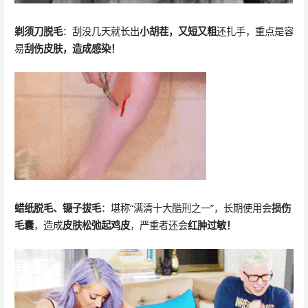
剃须刀脱毛
：刮没几天就长出
小胡茬，又短又粗
还扎手，重点是容
易
刮伤皮肤，造成感染！
蜡纸脱毛、镊子拔毛
：堪称“满清十大酷刑之一”，长期使用会
损伤
毛囊
，造成
皮肤松弛起鸡皮
，严重者还会
红肿过敏！