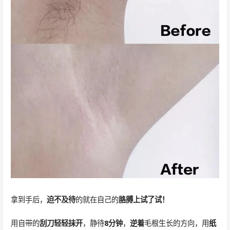
拿到手后，
迫不及待
的就在自己的
胳膊上试了试！
用自带的
刮刀轻轻抹开
，静待
8分钟
，
逆着
毛根生长的方向，用
纸