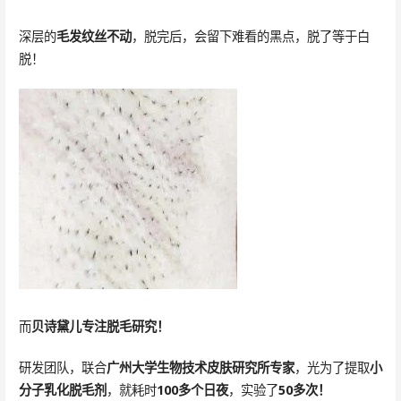
深层的
毛发纹丝不动
，脱完后，会留下难看的黑点，脱了等于白
脱！
而
贝诗黛儿专注脱毛研究！
研发团队，联合
广州大学生物技术皮肤研究所专家
，光为了提取
小
分子乳化脱毛剂
，就耗时
100多个日夜
，实验了
50多次！