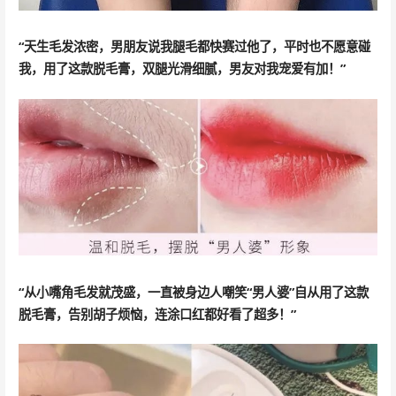
“天生毛发浓密，男朋友说我腿毛都快赛过他了，平时也不愿意碰
我，用了这款脱毛膏，双腿光滑细腻，男友对我宠爱有加！”
“从小嘴角毛发就茂盛，一直被身边人嘲笑“男人婆”自从用了这款
脱毛膏，告别胡子烦恼，连涂口红都好看了超多！”