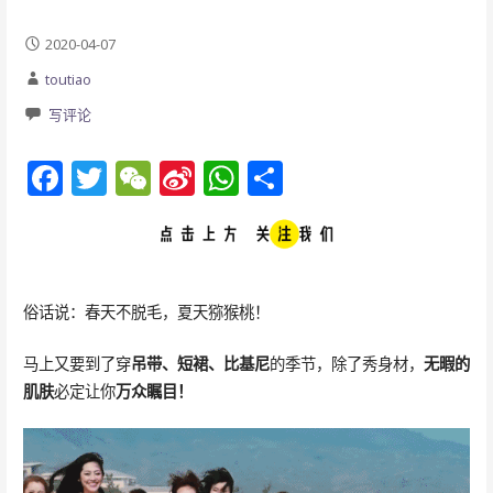
2020-04-07
toutiao
写评论
F
T
W
Si
W
分
ac
w
e
n
h
享
e
itt
C
a
at
b
er
h
W
s
o
at
ei
A
俗话说：春天不脱毛，夏天猕猴桃！
o
b
p
马上又要到了穿
吊带、短裙、比基尼
的季节，除了秀身材，
无暇的
k
o
p
肌肤
必定让你
万众瞩目！