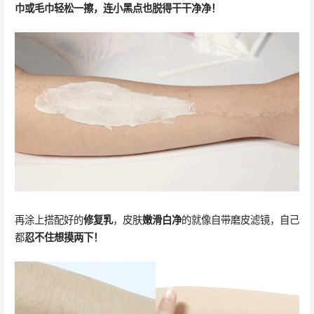
巾或毛巾轻松一擦，连小黑点也脱得干干净净！
再涂上搭配好的
修复乳
，皮肤
嫩滑白净
的就像自带磨皮滤镜，自己
都
忍不住想摸两下！