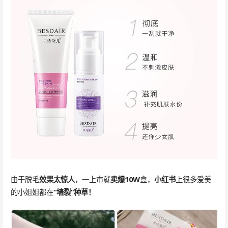
由于脱毛
效果太惊人
，一上市就
卖爆10W
盒，
小红书
上很多爱美
的小姐姐都在
“墙裂”种草！