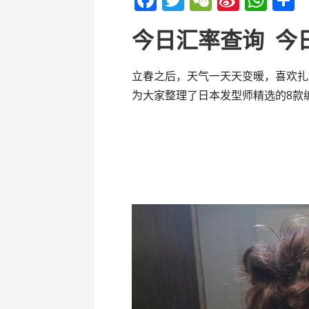
ac
w
e
n
h
今日汇率查询
今
e
itt
C
a
at
b
er
h
W
s
立春之后，天气一天天变暖，喜欢扎
o
at
ei
A
为大家整理了日本发型师精选的8款
o
b
p
k
o
p