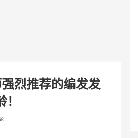
师强烈推荐的编发发
龄！
论
分