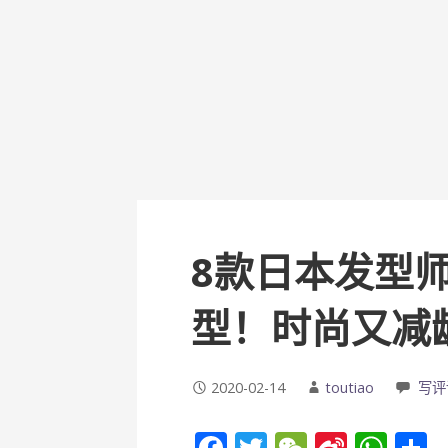
8款日本发型
型！时尚又减
2020-02-14
toutiao
写评
F
T
W
Si
W