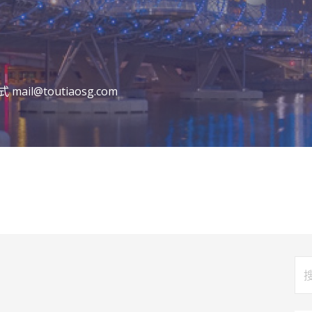
l@toutiaosg.com
搜
索